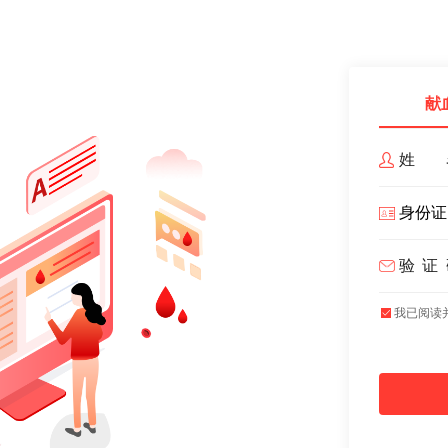
献
姓 
验证
我已阅读